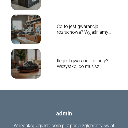
musisz wiedzieć
Co to jest gwarancja
rozruchowa? Wyjaśniamy
szczegóły
Ile jest gwarancji na buty?
Wszystko, co musisz
wiedzieć
admin
W redakcji egielda.com.pl z pasją zgłębiamy świat